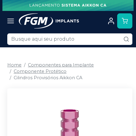
Home
Componentes para Implante
Componente Protético
Cilindros Provisórios Aikkon CA